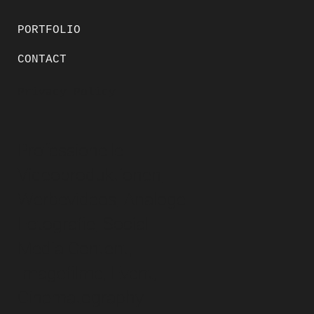
PORTFOLIO
CONTACT
Privacy Policy
Professionelle
Videoproduktionen,
Werbevideos, Analoge
Fotografie, Social
Media Content,
Imagefilme, Event,
Cinematography