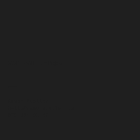
CAMPERVAN -
zum Projekt
CONTACT
Ramon Mueller
hello@ramonmueller.com
079 384 91 87