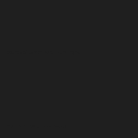
Sounds of Garden 2025 -
zum Projekt
CREUX DU VAN -
zum Projekt