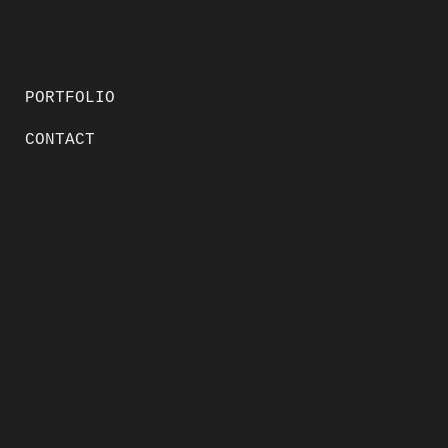
PORTFOLIO
CONTACT
Privacy Policy
Professionelle
Videoproduktionen,
Werbevideos, Analoge
Fotografie, Social
Media Content,
Imagefilme, Event,