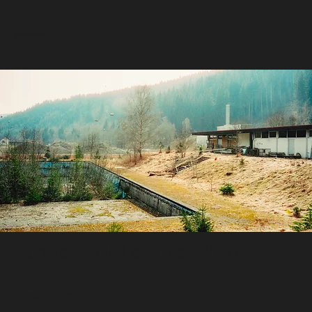
RAMON MUELLER
Schwarzwald Lostplace 2026
03/26
Kodak Vision 3 250D
Leica M6