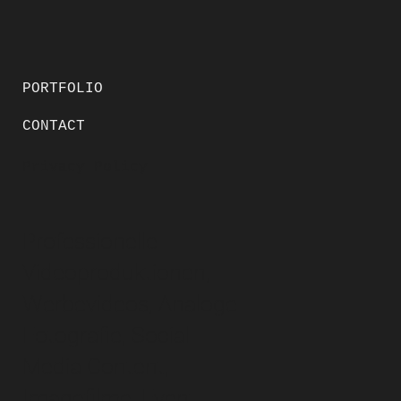
PORTFOLIO
CONTACT
Privacy Policy
Professionelle
Videoproduktionen,
Werbevideos, Analoge
Fotografie, Social
Media Content,
Imagefilme, Event,