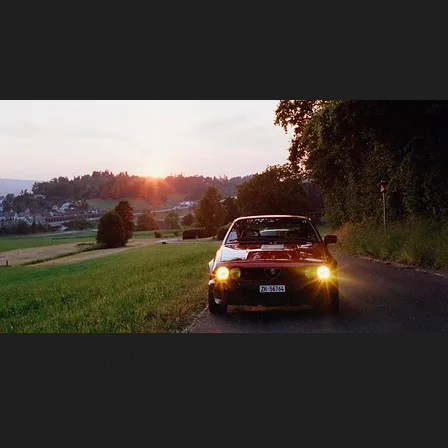
RAMON MUELLER
Oldtimer 2025
06/25
Kodak Portra 400
Leica M6